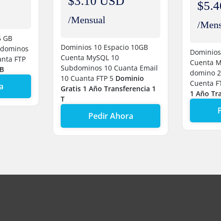
$3.10 USD
$5.
/Mensual
/Mens
5 GB
Dominios 10
Espacio 10GB
dominos
Dominios
Cuenta MySQL 10
nta FTP
Cuenta 
Subdominos 10
Cuanta Email
GB
domino 
10
Cuanta FTP 5
Dominio
Cuenta F
a
Gratis 1 Año
Transferencia 1
1 Año
Tr
T
Pedir Ahora