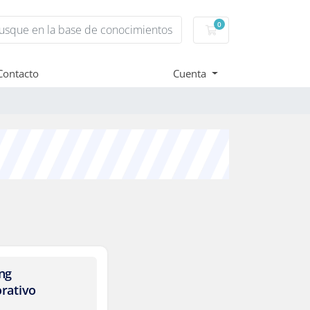
0
Carro de Pedidos
Contacto
Cuenta
ng
rativo