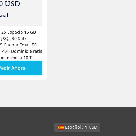
40 USD
ual
 25
Espacio 15 GB
MySQL 30
Sub
25
Cuenta Email 50
TP 20
Dominio Gratis
ansferencia 10 T
Pedir Ahora
Español / $ USD